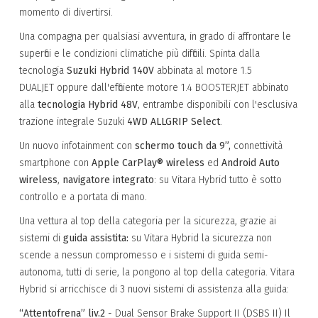
momento di divertirsi.
Una compagna per qualsiasi avventura, in grado di affrontare le
superfici e le condizioni climatiche più difficili. Spinta dalla
tecnologia
Suzuki Hybrid 140V
abbinata al motore 1.5
DUALJET oppure dall'efficiente motore 1.4 BOOSTERJET abbinato
alla
tecnologia Hybrid 48V
, entrambe disponibili con l'esclusiva
trazione integrale Suzuki
4WD ALLGRIP Select
.
Un nuovo infotainment con
schermo touch da 9”,
connettività
smartphone con
Apple CarPlay® wireless
ed
Android Auto
wireless
,
navigatore integrato
: su Vitara Hybrid tutto è sotto
controllo e a portata di mano.
Una vettura al top della categoria per la sicurezza, grazie ai
sistemi di
guida assistita:
su Vitara Hybrid la sicurezza non
scende a nessun compromesso e i sistemi di guida semi-
autonoma, tutti di serie, la pongono al top della categoria. Vitara
Hybrid si arricchisce di 3 nuovi sistemi di assistenza alla guida:
“Attentofrena” liv.2
- Dual Sensor Brake Support II (DSBS II) Il