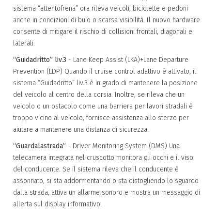
sistema “attentofrena” ora rileva veicoli, biciclette e pedoni
anche in condizioni di buio o scarsa visibilità. Il nuovo hardware
consente di mitigare il rischio di collisioni frontali, diagonali e
laterali.
“Guidadritto” liv.3
- Lane Keep Assist (LKA)+Lane Departure
Prevention (LDP) Quando il cruise control adattivo è attivato, il
sistema “Guidadritto” liv.3 è in grado di mantenere la posizione
del veicolo al centro della corsia. Inoltre, se rileva che un
veicolo o un ostacolo come una barriera per lavori stradali è
troppo vicino al veicolo, fornisce assistenza allo sterzo per
aiutare a mantenere una distanza di sicurezza.
“Guardalastrada”
- Driver Monitoring System (DMS) Una
telecamera integrata nel cruscotto monitora gli occhi e il viso
del conducente. Se il sistema rileva che il conducente è
assonnato, si sta addormentando o sta distogliendo lo sguardo
dalla strada, attiva un allarme sonoro e mostra un messaggio di
allerta sul display informativo.